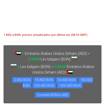
1 AED a BGN: precios actualizados por última vez (06:25 GMT)
1
Emiratos Árabes Unidos Dirham (AED) =
0.4848
Lev búlgaro (BGN)
1
Lev búlgaro (BGN) =
2.0629
Emiratos Árabes
Unidos Dirham (AED)
2 AED BGN
10 AED BGN
50 AED BGN
100 AED
BGN
500 AED BGN
1000 AED BGN
Convertir BGN to AED