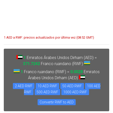
1 AED a RWF: precios actualizados por última vez (08:52 GMT)
1
Emiratos Árabes Unidos Dirham (AED) =
371.7242
Franco ruandano (RWF)
1
Franco ruandano (RWF) =
0.0028
Emiratos
Árabes Unidos Dirham (AED)
2 AED RWF
10 AED RWF
50 AED RWF
100 AED
RWF
500 AED RWF
1000 AED RWF
Convertir RWF to AED