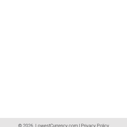
© 2026.
LowestCurrency.com
|
Privacy Policy