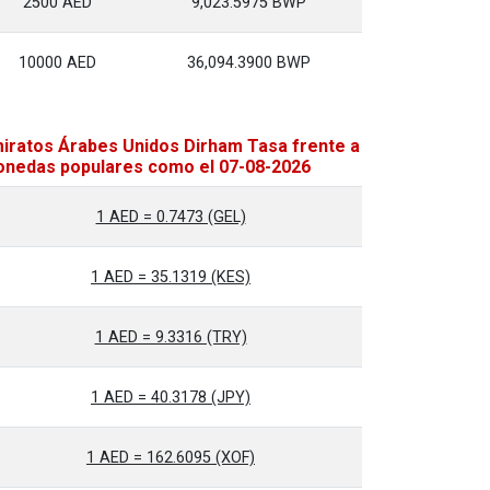
2500 AED
9,023.5975 BWP
10000 AED
36,094.3900 BWP
iratos Árabes Unidos Dirham Tasa frente a
nedas populares como el 07-08-2026
1 AED = 0.7473 (GEL)
1 AED = 35.1319 (KES)
1 AED = 9.3316 (TRY)
1 AED = 40.3178 (JPY)
1 AED = 162.6095 (XOF)