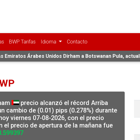
as
BWP Tarifas
Idioma
Contacto
fas Emiratos Árabes Unidos Dirham a Botswanan Pula, actual
BWP
rham
precio alcanzó el récord Arriba
n cambio de (0.01) pips (0.278%) durante
hoy viernes 07-08-2026, con el precio
 el precio de apertura de la mañana fue
3.599397