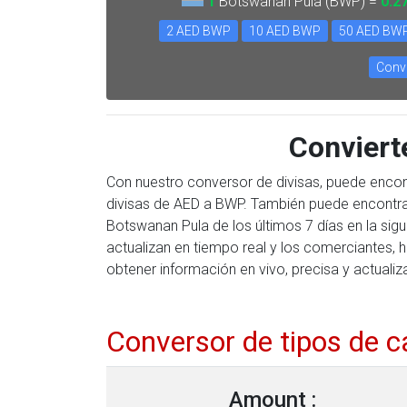
1
Botswanan Pula (BWP) =
0.2
2 AED BWP
10 AED BWP
50 AED BW
Conve
Convier
Con nuestro conversor de divisas, puede encon
divisas de AED a BWP. También puede encontrar
Botswanan Pula de los últimos 7 días en la si
actualizan en tiempo real y los comerciantes, 
obtener información en vivo, precisa y actualiz
Conversor de tipos de 
Amount :