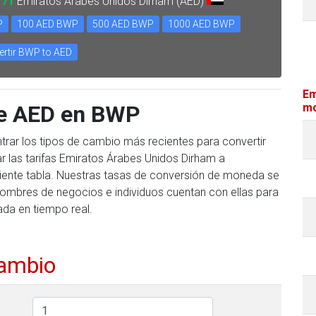
771
Emiratos Árabes Unidos Dirham (AED)
P
100 AED BWP
500 AED BWP
1000 AED BWP
rtir BWP to AED
Em
te AED en BWP
mo
trar los tipos de cambio más recientes para convertir
 las tarifas Emiratos Árabes Unidos Dirham a
guiente tabla. Nuestras tasas de conversión de moneda se
hombres de negocios e individuos cuentan con ellas para
ada en tiempo real.
cambio