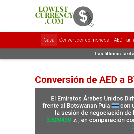
Casa
Convertidor de moneda
AED Tarif
Las últimas tari
Conversión de AED a 
El Emiratos Árabes Unidos Di
frente al Botswanan Pula
con u
la sesión de negociación de 
3.609439
🔼, en comparación con