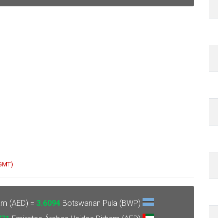
 GMT)
am (AED) =
3.6094
Botswanan Pula (BWP)