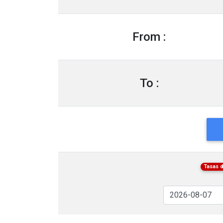
From :
To :
Tasas 