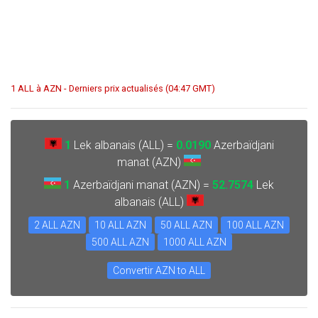
1 ALL à AZN - Derniers prix actualisés (04:47 GMT)
1
Lek albanais (ALL) =
0.0190
Azerbaïdjani
manat (AZN)
1
Azerbaïdjani manat (AZN) =
52.7574
Lek
albanais (ALL)
2 ALL AZN
10 ALL AZN
50 ALL AZN
100 ALL AZN
500 ALL AZN
1000 ALL AZN
Convertir AZN to ALL