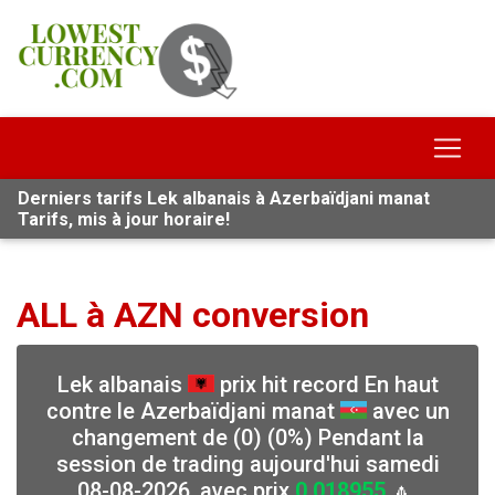
Derniers tarifs Lek albanais à Azerbaïdjani manat
Tarifs, mis à jour horaire!
ALL à AZN conversion
Lek albanais
prix hit record En haut
contre le Azerbaïdjani manat
avec un
changement de (0) (0%) Pendant la
session de trading aujourd'hui samedi
08-08-2026, avec prix
0.018955
🔼,