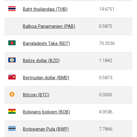
Baht thaïlandais (THB)
19.6751
Balboa Panamanien (PAB)
0.5875
Bangladeshi Taka (BDT)
70.2030
Belize dollar (BZD)
1.1842
Bermudan dollar (BMD)
0.5873
Bitcoin (BTC)
0.0000
Boliviano bolivien (BOB)
4.0596
Botswanan Pula (BWP)
7.7866