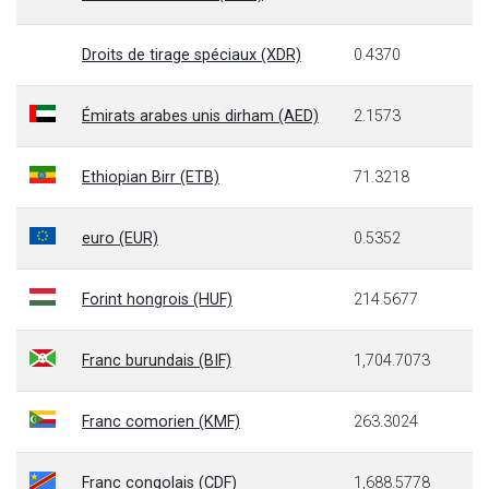
Droits de tirage spéciaux (XDR)
0.4370
Émirats arabes unis dirham (AED)
2.1573
Ethiopian Birr (ETB)
71.3218
euro (EUR)
0.5352
Forint hongrois (HUF)
214.5677
Franc burundais (BIF)
1,704.7073
Franc comorien (KMF)
263.3024
Franc congolais (CDF)
1,688.5778