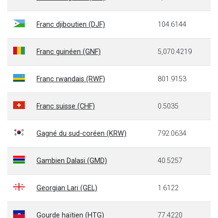
Franc djiboutien (DJF)
104.6144
Franc guinéen (GNF)
5,070.4219
Franc rwandais (RWF)
801.9153
Franc suisse (CHF)
0.5035
Gagné du sud-coréen (KRW)
792.0634
Gambien Dalasi (GMD)
40.5257
Georgian Lari (GEL)
1.6122
Gourde haïtien (HTG)
77.4220