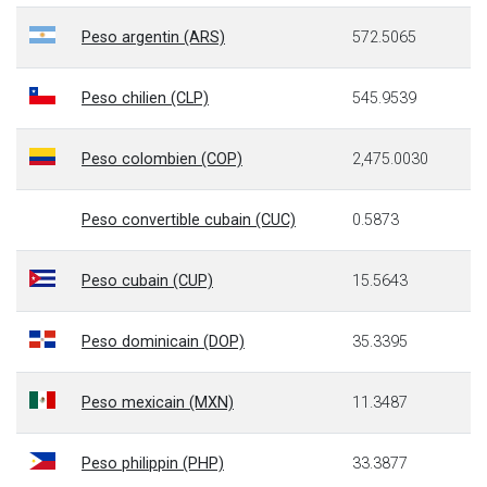
Peso argentin (ARS)
572.5065
Peso chilien (CLP)
545.9539
Peso colombien (COP)
2,475.0030
Peso convertible cubain (CUC)
0.5873
Peso cubain (CUP)
15.5643
Peso dominicain (DOP)
35.3395
Peso mexicain (MXN)
11.3487
Peso philippin (PHP)
33.3877