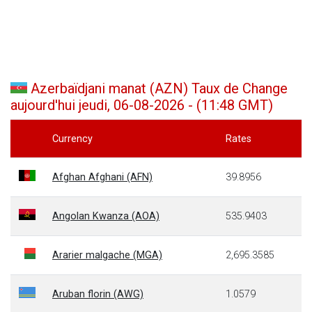
Azerbaïdjani manat (AZN) Taux de Change
aujourd'hui jeudi, 06-08-2026 - (11:48 GMT)
Currency
Rates
Afghan Afghani (AFN)
39.8956
Angolan Kwanza (AOA)
535.9403
Ararier malgache (MGA)
2,695.3585
Aruban florin (AWG)
1.0579