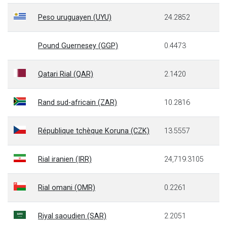
Peso uruguayen (UYU)
24.2852
Pound Guernesey (GGP)
0.4473
Qatari Rial (QAR)
2.1420
Rand sud-africain (ZAR)
10.2816
République tchèque Koruna (CZK)
13.5557
Rial iranien (IRR)
24,719.3105
Rial omani (OMR)
0.2261
Riyal saoudien (SAR)
2.2051