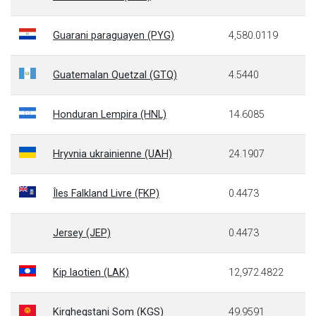
Guarani paraguayen (PYG)
4,580.0119
Guatemalan Quetzal (GTQ)
4.5440
Honduran Lempira (HNL)
14.6085
Hryvnia ukrainienne (UAH)
24.1907
Îles Falkland Livre (FKP)
0.4473
Jersey (JEP)
0.4473
Kip laotien (LAK)
12,972.4822
Kirghegstani Som (KGS)
49.9591