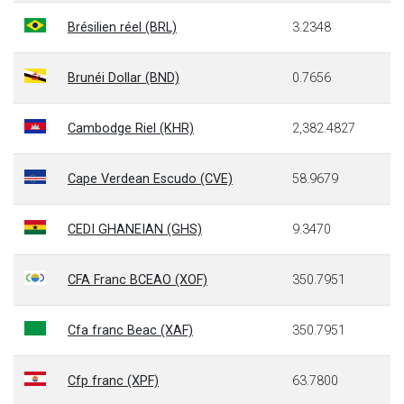
Brésilien réel (BRL)
3.2348
Brunéi Dollar (BND)
0.7656
Cambodge Riel (KHR)
2,382.4827
Cape Verdean Escudo (CVE)
58.9679
CEDI GHANEIAN (GHS)
9.3470
CFA Franc BCEAO (XOF)
350.7951
Cfa franc Beac (XAF)
350.7951
Cfp franc (XPF)
63.7800