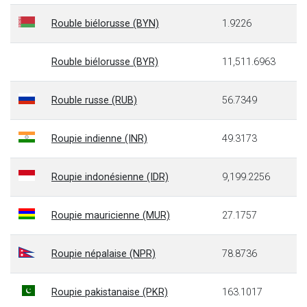
Rouble biélorusse (BYN)
1.9226
Rouble biélorusse (BYR)
11,511.6963
Rouble russe (RUB)
56.7349
Roupie indienne (INR)
49.3173
Roupie indonésienne (IDR)
9,199.2256
Roupie mauricienne (MUR)
27.1757
Roupie népalaise (NPR)
78.8736
Roupie pakistanaise (PKR)
163.1017