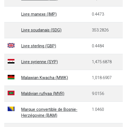
Livre manexe (IMP)
0.4473
Livre soudanais (SDG)
353.2826
Livre sterling (GBP)
0.4484
Livre syrienne (SYP)
1,475.6878
Malawian Kwacha (MWK)
1,018.6907
Maldivian rufiyaa (MVR)
9.0156
Marque convertible de Bosnie-
1.0460
Herzégovine (BAM)