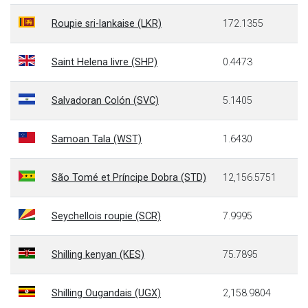
Roupie sri-lankaise (LKR)
172.1355
Saint Helena livre (SHP)
0.4473
Salvadoran Colón (SVC)
5.1405
Samoan Tala (WST)
1.6430
São Tomé et Príncipe Dobra (STD)
12,156.5751
Seychellois roupie (SCR)
7.9995
Shilling kenyan (KES)
75.7895
Shilling Ougandais (UGX)
2,158.9804