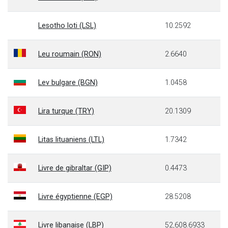
Lesotho loti (LSL)
10.2592
Leu roumain (RON)
2.6640
Lev bulgare (BGN)
1.0458
Lira turque (TRY)
20.1309
Litas lituaniens (LTL)
1.7342
Livre de gibraltar (GIP)
0.4473
Livre égyptienne (EGP)
28.5208
Livre libanaise (LBP)
52,608.6933