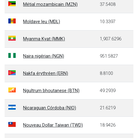
Métial mozambicain (MZN)
37.5408
Moldave leu (MDL)
10.3397
Myanma Kyat (MMK)
1,907.6296
Naira nigérian (NGN)
951.5827
Nakfa érythréen (ERN)
8.8100
Ngultrum bhoutanese (BTN)
49.2939
Nicaraguan Córdoba (NIO)
21.6219
Nouveau Dollar Taiwan (TWD)
18.9426