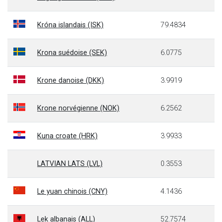
Króna islandais (ISK)
79.4834
Krona suédoise (SEK)
6.0775
Krone danoise (DKK)
3.9919
Krone norvégienne (NOK)
6.2562
Kuna croate (HRK)
3.9933
LATVIAN LATS (LVL)
0.3553
Le yuan chinois (CNY)
4.1436
Lek albanais (ALL)
52.7574