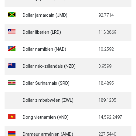
Dollar jamaïcain (JMD)
92.7714
Dollar libérien (LRD)
113.3869
Dollar namibien (NAD)
10.2592
Dollar néo-zélandais (NZD)
0.9599
Dollar Surinamais (SRD)
18.4895
Dollar zimbabwéen (ZWL)
189.1205
Dong vietnamien (VND)
14,592.2497
Drameur arménien (AMD)
227.5440