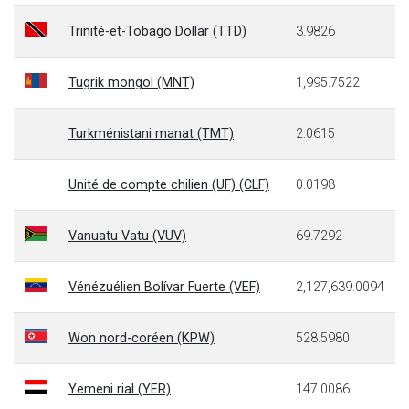
Trinité-et-Tobago Dollar (TTD)
3.9826
Tugrik mongol (MNT)
1,995.7522
Turkménistani manat (TMT)
2.0615
Unité de compte chilien (UF) (CLF)
0.0198
Vanuatu Vatu (VUV)
69.7292
Vénézuélien Bolívar Fuerte (VEF)
2,127,639.0094
Won nord-coréen (KPW)
528.5980
Yemeni rial (YER)
147.0086