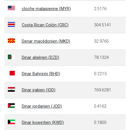
cloche malaisienne (MYR)
2.5176
Costa Rican Colón (CRC)
304.5141
Denar macédonien (MKD)
32.9765
Dinar algérien (DZD)
78.1324
Dinar Bahreïni (BHD)
0.2213
Dinar irakien (IQD)
769.6281
Dinar jordanien (JOD)
0.4162
Dinar koweïtien (KWD)
0.1800