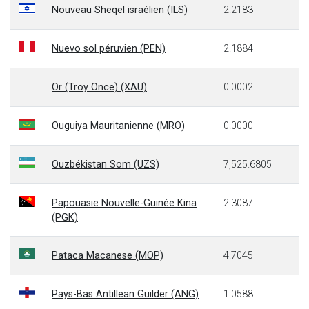
Nouveau Sheqel israélien (ILS)
2.2183
Nuevo sol péruvien (PEN)
2.1884
Or (Troy Once) (XAU)
0.0002
Ouguiya Mauritanienne (MRO)
0.0000
Ouzbékistan Som (UZS)
7,525.6805
Papouasie Nouvelle-Guinée Kina
2.3087
(PGK)
Pataca Macanese (MOP)
4.7045
Pays-Bas Antillean Guilder (ANG)
1.0588