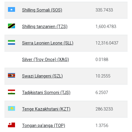
Shilling Somali (SOS)
335.7433
Shilling tanzanien (TZS)
1,600.4783
Sierra Leonien Leone (SLL)
12,316.0437
Silver (Troy Once) (XAG)
0.0188
Swazi Lilangeni (SZL)
10.2555
Tadjikistani Somoni (TJS)
6.2507
Tenge Kazakhstani (KZT)
286.3233
Tongan pa'anga (TOP)
1.3756