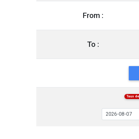
From :
To :
Taux de