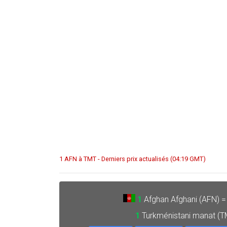
1 AFN à TMT - Derniers prix actualisés (04:19 GMT)
1
Afghan Afghani (AFN) 
1
Turkménistani manat (T