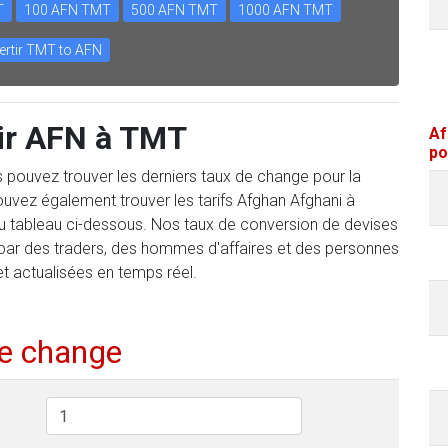
T
100 AFN TMT
500 AFN TMT
1000 AFN TMT
rtir TMT to AFN
ir AFN à TMT
Af
po
us pouvez trouver les derniers taux de change pour la
uvez également trouver les tarifs Afghan Afghani à
du tableau ci-dessous. Nos taux de conversion de devises
 par des traders, des hommes d'affaires et des personnes
et actualisées en temps réel.
de change