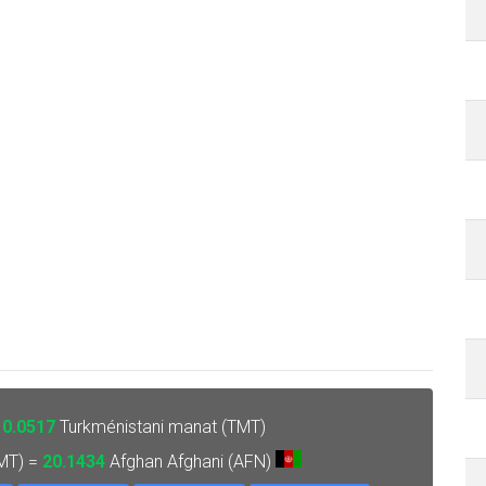
=
0.0517
Turkménistani manat (TMT)
MT) =
20.1434
Afghan Afghani (AFN)