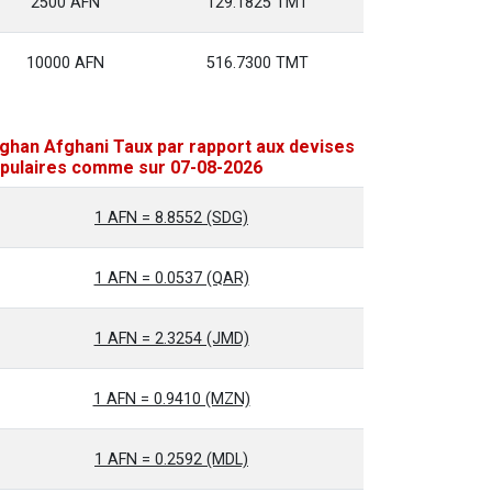
2500 AFN
129.1825 TMT
10000 AFN
516.7300 TMT
ghan Afghani Taux par rapport aux devises
pulaires comme sur 07-08-2026
1 AFN = 8.8552 (SDG)
1 AFN = 0.0537 (QAR)
1 AFN = 2.3254 (JMD)
1 AFN = 0.9410 (MZN)
1 AFN = 0.2592 (MDL)