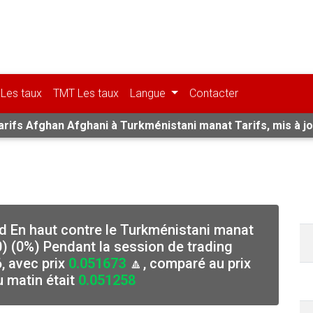
Les taux
TMT Les taux
Langue
Contacter
arifs Afghan Afghani à Turkménistani manat Tarifs, mis à jo
rd En haut contre le Turkménistani manat
 (0%) Pendant la session de trading
, avec prix
0.051673
🔼, comparé au prix
u matin était
0.051258