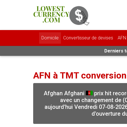
Domicile
Convertisseur de devises
AFN 
Derniers t
AFN à TMT conversion
Afghan Afghani
prix hit reco
avec un changement de (0)
aujourd'hui Vendredi 07-08-2026
d'ouverture d