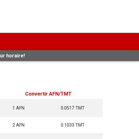
ur horaire!
Convertir AFN/TMT
1 AFN
0.0517 TMT
2 AFN
0.1033 TMT