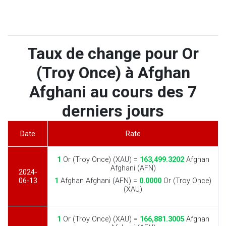
Taux de change pour Or
(Troy Once) à Afghan
Afghani au cours des 7
derniers jours
Date
Rate
1
Or (Troy Once) (XAU) =
163,499.3202
Afghan
Afghani (AFN)
2024-
06-13
1
Afghan Afghani (AFN) =
0.0000
Or (Troy Once)
(XAU)
1
Or (Troy Once) (XAU) =
166,881.3005
Afghan