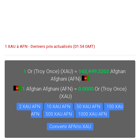
1 XAU à AFN - Derniers prix actualisés (01:54 GMT)
1
Or (Troy Once) (XAU) =
163,499.3202
Afghan
Afghani (AFN)
1
Afghan Afghani (AFN) =
0.0000
Or (Troy Once)
(XAU)
2 XAU AFN
10 XAU AFN
50 XAU AFN
100 XAU
AFN
500 XAU AFN
1000 XAU AFN
Convertir AFN to XAU