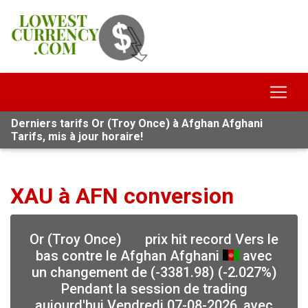
Derniers tarifs Or (Troy Once) à Afghan Afghani
Tarifs, mis à jour horaire!
XAU à AFN conversion
Or (Troy Once)
prix hit record Vers le
bas contre le Afghan Afghani
avec
un changement de (-3381.98) (-2.027%)
Pendant la session de trading
aujourd'hui Vendredi 07-08-2026, avec