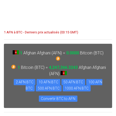
1 AFN à BTC - Derniers prix actualisés (03:15 GMT)
1
Afghan Afghani (AFN) =
0.0000
Bitcoin (BTC)
1
Bitcoin (BTC) =
4,247,366.3243
Afghan Afghani
(AFN)
2 AFN BTC
10 AFN BTC
50 AFN BTC
100 AFN
BTC
500 AFN BTC
1000 AFN BTC
Convertir BTC to AFN