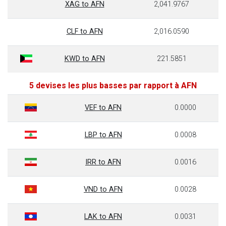
XAG to AFN
2,041.9767
CLF to AFN
2,016.0590
KWD to AFN
221.5851
5 devises les plus basses par rapport à AFN
VEF to AFN
0.0000
LBP to AFN
0.0008
IRR to AFN
0.0016
VND to AFN
0.0028
LAK to AFN
0.0031