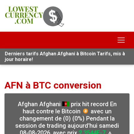
Derniers tarifs Afghan Afghani à Bitcoin Tarifs, mis à
jour horaire!
AFN à BTC conversion
Afghan Afghani
prix hit record En
haut contre le Bitcoin
avec un
changement de (0) (0%) Pendant la
session de trading aujourd'hui samedi
08-08-2026, avec prix
2.3544E-7
🔼,