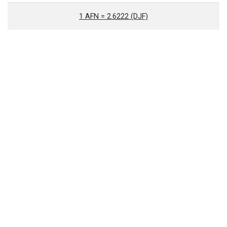
1 AFN = 2.6222 (DJF)