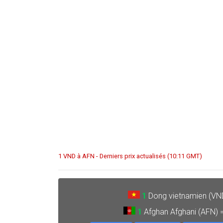
1 VND à AFN - Derniers prix actualisés (10:11 GMT)
1
Dong vietnamien (VN
1
Afghan Afghani (AFN) 