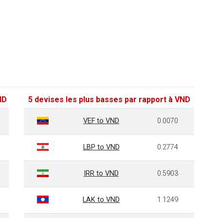
ND
5 devises les plus basses par rapport à VND
VEF to VND
0.0070
LBP to VND
0.2774
IRR to VND
0.5903
LAK to VND
1.1249