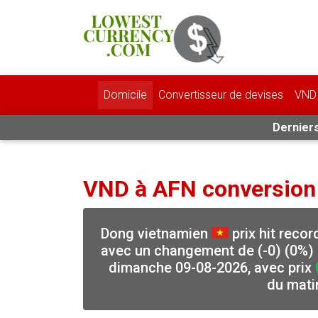
Domicile
Convertisseur de devises
VND 
Derniers
VND à AFN conversion
Dong vietnamien
prix hit reco
avec un changement de (-0) (0%) 
dimanche 09-08-2026, avec prix
du mati