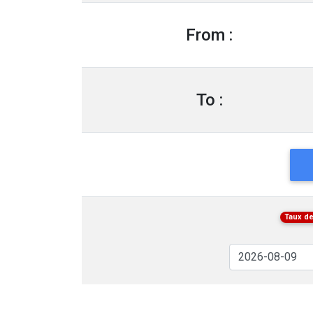
From :
To :
Taux de