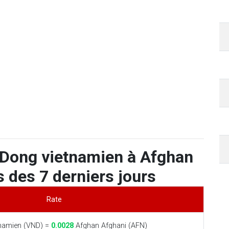
 Dong vietnamien à Afghan
 des 7 derniers jours
Rate
namien (VND) =
0.0028
Afghan Afghani (AFN)