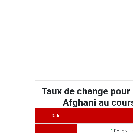
Taux de change pour
Afghani au cours
Date
1
Dong viet