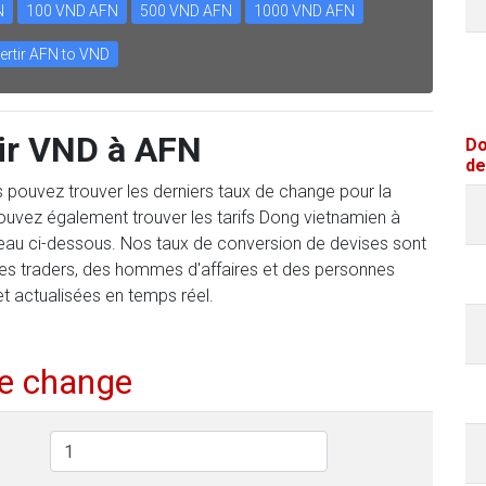
N
100 VND AFN
500 VND AFN
1000 VND AFN
ertir AFN to VND
ir VND à AFN
Do
de
us pouvez trouver les derniers taux de change pour la
uvez également trouver les tarifs Dong vietnamien à
bleau ci-dessous. Nos taux de conversion de devises sont
des traders, des hommes d'affaires et des personnes
et actualisées en temps réel.
de change