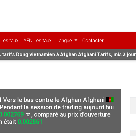
Les taux
AFN Les taux
Langue
Contacter
 tarifs Dong vietnamien à Afghan Afghani Tarifs, mis à jour
rd Vers le bas contre le Afghan Afghani
Pendant la session de trading aujourd'hui
0.002769
🔽, comparé au prix d'ouverture
n était
0.002861