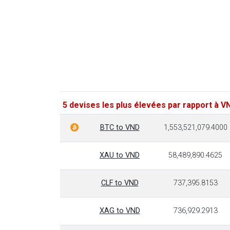
5 devises les plus élevées par rapport à V
BTC to VND
1,553,521,079.4000
XAU to VND
58,489,890.4625
CLF to VND
737,395.8153
XAG to VND
736,929.2913