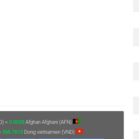
D) =
0.0028
Afghan Afghani (AFN)
=
365.7610
Dong vietnamien (VND)