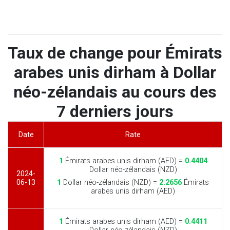
Taux de change pour Émirats
arabes unis dirham à Dollar
néo-zélandais au cours des
7 derniers jours
Date
Rate
1
Émirats arabes unis dirham (AED) =
0.4404
Dollar néo-zélandais (NZD)
2024-
06-13
1
Dollar néo-zélandais (NZD) =
2.2656
Émirats
arabes unis dirham (AED)
1
Émirats arabes unis dirham (AED) =
0.4411