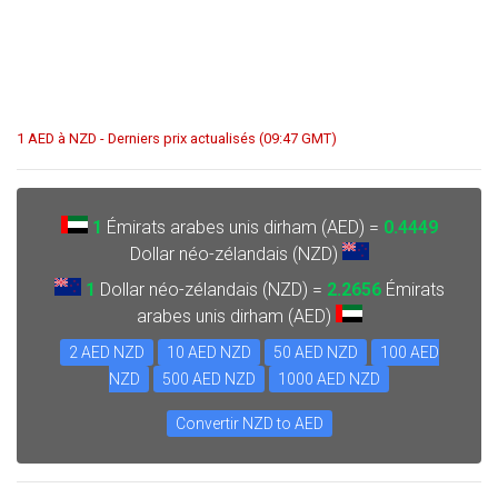
1 AED à NZD - Derniers prix actualisés (09:47 GMT)
1
Émirats arabes unis dirham (AED) =
0.4449
Dollar néo-zélandais (NZD)
1
Dollar néo-zélandais (NZD) =
2.2656
Émirats
arabes unis dirham (AED)
2 AED NZD
10 AED NZD
50 AED NZD
100 AED
NZD
500 AED NZD
1000 AED NZD
Convertir NZD to AED