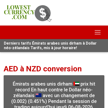
Derniers tarifs Émirats arabes unis dirham à Dollar
néo-zélandais Tarifs, mis à jour horaire!
AED à NZD conversion
Émirats arabes unis dirham
prix hit
record En haut contre le Dollar néo-
zélandais
avec un changement de
(0.002) (0.451%) Pendant la session de
trading aujourd'hui jeudi 06-08-2026,