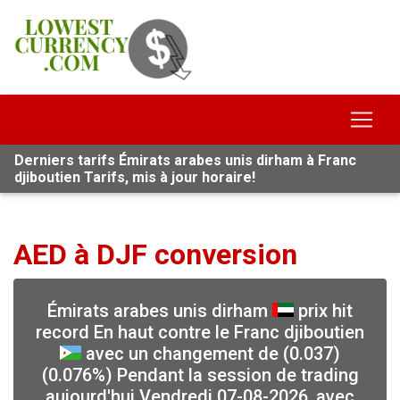
Derniers tarifs Émirats arabes unis dirham à Franc
djiboutien Tarifs, mis à jour horaire!
AED à DJF conversion
Émirats arabes unis dirham
prix hit
record En haut contre le Franc djiboutien
avec un changement de (0.037)
(0.076%) Pendant la session de trading
aujourd'hui Vendredi 07-08-2026, avec