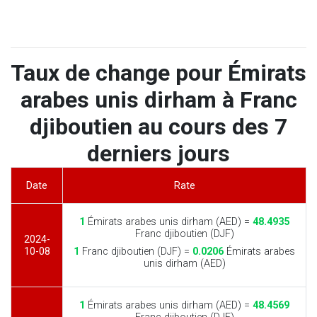
Taux de change pour Émirats
arabes unis dirham à Franc
djiboutien au cours des 7
derniers jours
Date
Rate
1
Émirats arabes unis dirham (AED) =
48.4935
Franc djiboutien (DJF)
2024-
10-08
1
Franc djiboutien (DJF) =
0.0206
Émirats arabes
unis dirham (AED)
1
Émirats arabes unis dirham (AED) =
48.4569