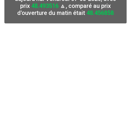
prix
48.493516
🔼, comparé au prix
d'ouverture du matin était
48.456858