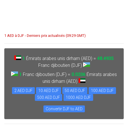
1 AED à DJF - Derniers prix actualisés (09:29 GMT)
1
Émirats arabes unis dirham (AED) =
48.4935
Franc djiboutien (DJF)
1
Franc djiboutien (DJF) =
0.0206
Émirats arabes
unis dirham (AED)
2 AED DJF
10 AED DJF
50 AED DJF
100 AED DJF
500 AED DJF
1000 AED DJF
Convertir DJF to AED