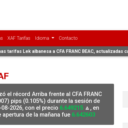
as
XAF Tarifas
Idioma
Contacto
mas tarifas Lek albanesa a CFA FRANC BEAC, actualizadas c
AF
zó el récord Arriba frente al CFA FRANC
07) pips (0.105%) durante la sesión de
-08-2026, con el precio
6.649215
🔼, en
e apertura de la mañana fue
6.642603