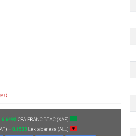
 GMT)
=
6.6492
CFA FRANC BEAC (XAF)
AF) =
0.1533
Lek albanesa (ALL)