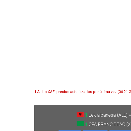
1 ALL a XAF: precios actualizados por última vez (06:21
1
Lek albanesa (ALL) 
1
CFA FRANC BEAC (X