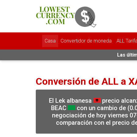
Casa
Convertidor de moneda
ALL Tarif
Las últi
Conversión de ALL a X
El Lek albanesa
precio alcan
BEAC
con un cambio de (0.0
negociación de hoy viernes 07
comparación con el precio d