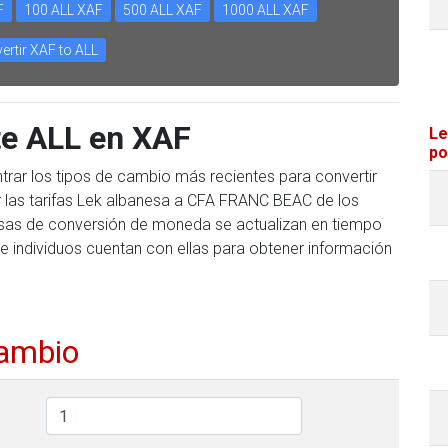
F
100 ALL XAF
500 ALL XAF
1000 ALL XAF
ertir XAF to ALL
te ALL en XAF
Le
po
trar los tipos de cambio más recientes para convertir
 las tarifas Lek albanesa a CFA FRANC BEAC de los
 tasas de conversión de moneda se actualizan en tiempo
e individuos cuentan con ellas para obtener información
cambio