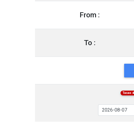
From :
To :
Tasas 