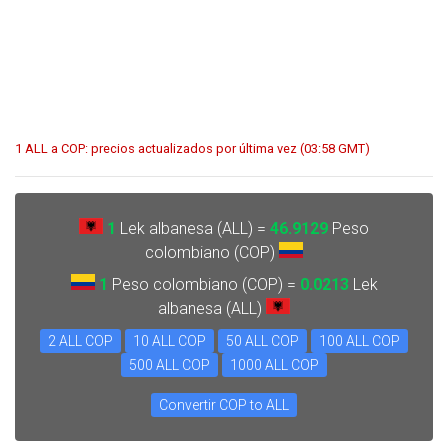
1 ALL a COP: precios actualizados por última vez (03:58 GMT)
1
Lek albanesa (ALL) =
46.9129
Peso
colombiano (COP)
1
Peso colombiano (COP) =
0.0213
Lek
albanesa (ALL)
2 ALL COP
10 ALL COP
50 ALL COP
100 ALL COP
500 ALL COP
1000 ALL COP
Convertir COP to ALL