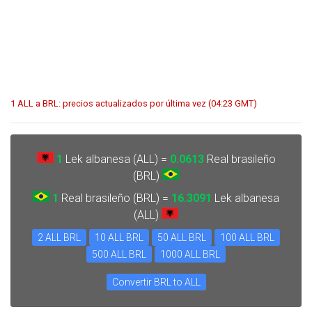
1 ALL a BRL: precios actualizados por última vez (04:23 GMT)
1
Lek albanesa (ALL) =
0.0613
Real brasileño
(BRL)
1
Real brasileño (BRL) =
16.3091
Lek albanesa
(ALL)
2 ALL BRL
10 ALL BRL
50 ALL BRL
100 ALL BRL
500 ALL BRL
1000 ALL BRL
Convertir BRL to ALL