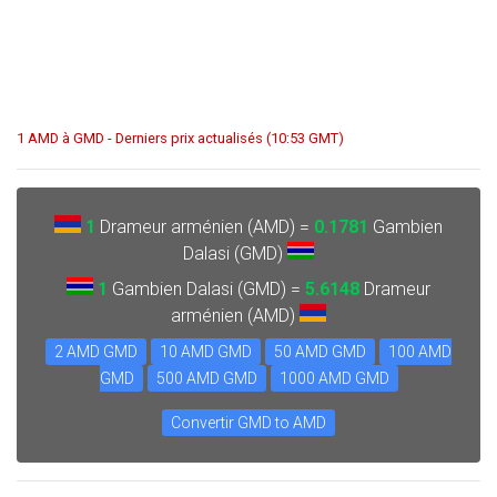
1 AMD à GMD - Derniers prix actualisés (10:53 GMT)
1
Drameur arménien (AMD) =
0.1781
Gambien
Dalasi (GMD)
1
Gambien Dalasi (GMD) =
5.6148
Drameur
arménien (AMD)
2 AMD GMD
10 AMD GMD
50 AMD GMD
100 AMD
GMD
500 AMD GMD
1000 AMD GMD
Convertir GMD to AMD