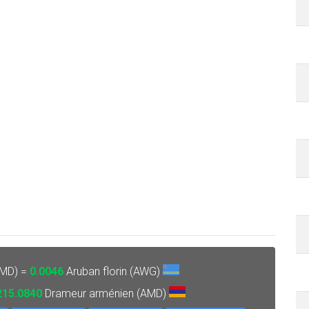
AMD) =
0.0046
Aruban florin (AWG)
215.0840
Drameur arménien (AMD)