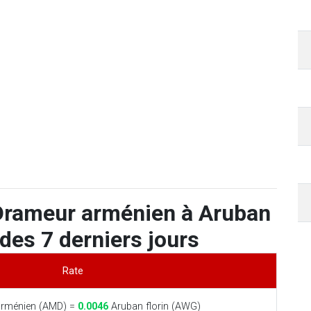
Drameur arménien à Aruban
 des 7 derniers jours
Rate
rménien (AMD) =
0.0046
Aruban florin (AWG)