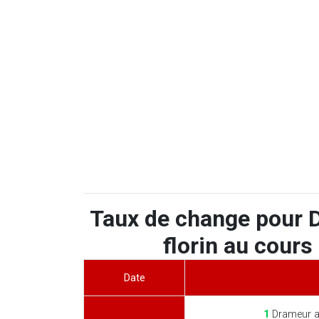
Taux de change pour 
florin au cours
Date
1
Drameur a