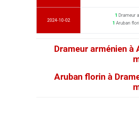
1
Drameur a
2024-10-02
1
Aruban flor
Drameur arménien à A
m
Aruban florin à Dram
m