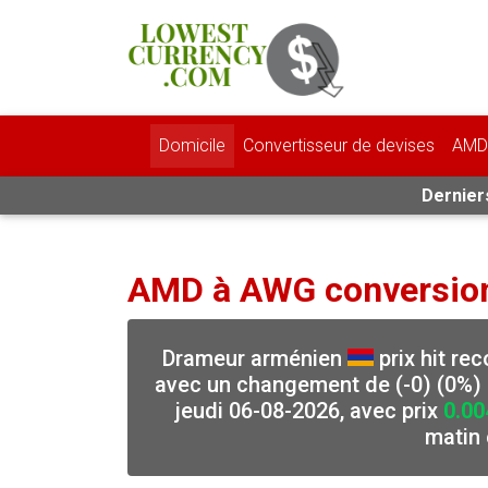
Domicile
Convertisseur de devises
AMD 
Derniers
AMD à AWG conversio
Drameur arménien
prix hit re
avec un changement de (-0) (0%) 
jeudi 06-08-2026, avec prix
0.00
matin 