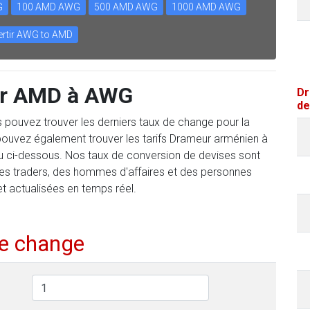
G
100 AMD AWG
500 AMD AWG
1000 AMD AWG
rtir AWG to AMD
ir AMD à AWG
Dr
de
us pouvez trouver les derniers taux de change pour la
ouvez également trouver les tarifs Drameur arménien à
eau ci-dessous. Nos taux de conversion de devises sont
des traders, des hommes d'affaires et des personnes
et actualisées en temps réel.
de change