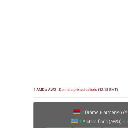
1 AMD à AWG - Derniers prix actualisés (12:15 GMT)
1
Drameur arménien (
1
Aruban florin (AWG) =