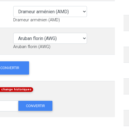
Drameur arménien (AMD)
Aruban florin (AWG)
CONVERTIR
 change historiques
CONVERTIR