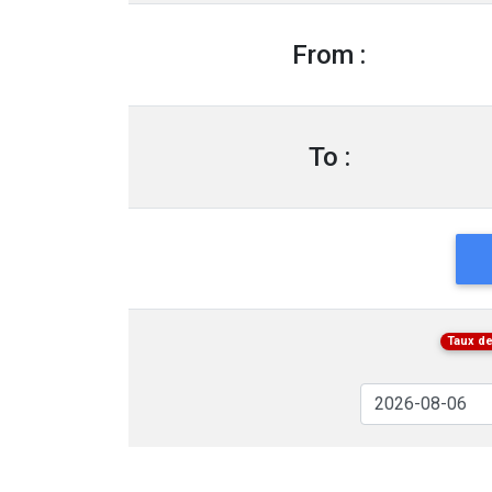
From :
To :
Taux de