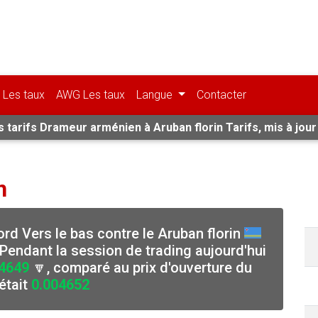
Les taux
AWG Les taux
Langue
Contacter
 tarifs Drameur arménien à Aruban florin Tarifs, mis à jour
n
cord Vers le bas contre le Aruban florin
Pendant la session de trading aujourd'hui
4649
🔽, comparé au prix d'ouverture du
était
0.004652