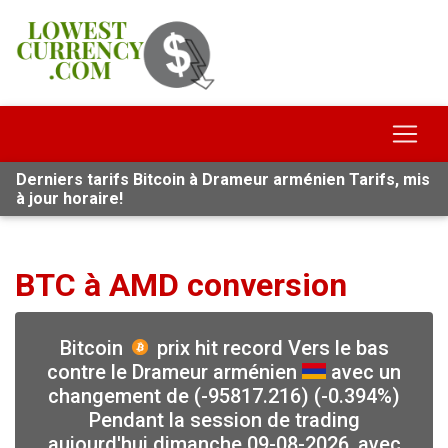
Derniers tarifs Bitcoin à Drameur arménien Tarifs, mis
à jour horaire!
BTC à AMD conversion
Bitcoin
prix hit record Vers le bas
contre le Drameur arménien
avec un
changement de (-95817.216) (-0.394%)
Pendant la session de trading
aujourd'hui dimanche 09-08-2026, avec