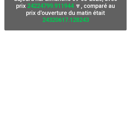
prix
24224799.911944
🔽, comparé au
prix d'ouverture du matin était
24320617.128243