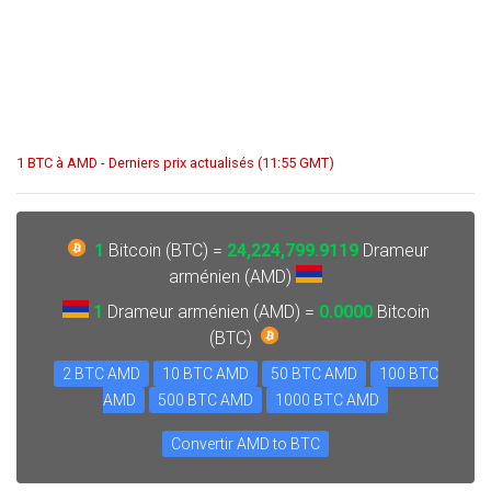
1 BTC à AMD - Derniers prix actualisés (11:55 GMT)
1
Bitcoin (BTC) =
24,224,799.9119
Drameur
arménien (AMD)
1
Drameur arménien (AMD) =
0.0000
Bitcoin
(BTC)
2 BTC AMD
10 BTC AMD
50 BTC AMD
100 BTC
AMD
500 BTC AMD
1000 BTC AMD
Convertir AMD to BTC