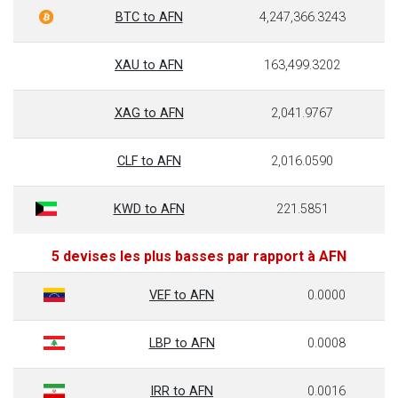
BTC to AFN
4,247,366.3243
XAU to AFN
163,499.3202
XAG to AFN
2,041.9767
CLF to AFN
2,016.0590
KWD to AFN
221.5851
5 devises les plus basses par rapport à AFN
VEF to AFN
0.0000
LBP to AFN
0.0008
IRR to AFN
0.0016