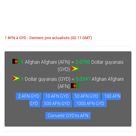
1 AFN à GYD - Derniers prix actualisés (02:11 GMT)
1
Afghan Afghani (AFN) =
3.0793
Dollar guyanais
(GYD)
1
Dollar guyanais (GYD) =
0.3247
Afghan Afghani
(AFN)
2 AFN GYD
10 AFN GYD
50 AFN GYD
100 AFN
GYD
500 AFN GYD
1000 AFN GYD
Convertir GYD to AFN