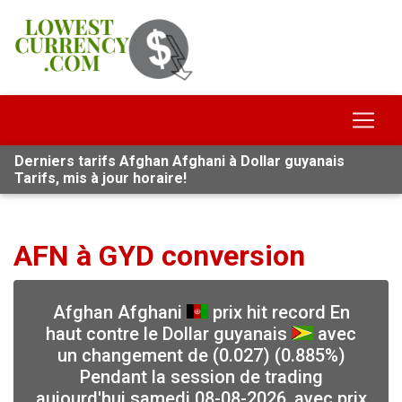
Derniers tarifs Afghan Afghani à Dollar guyanais
Tarifs, mis à jour horaire!
AFN à GYD conversion
Afghan Afghani
prix hit record En
haut contre le Dollar guyanais
avec
un changement de (0.027) (0.885%)
Pendant la session de trading
aujourd'hui samedi 08-08-2026, avec prix