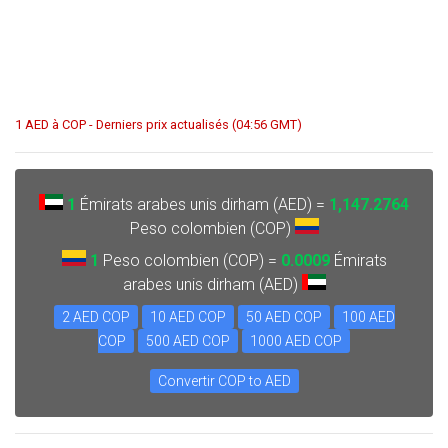
1 AED à COP - Derniers prix actualisés (04:56 GMT)
1
Émirats arabes unis dirham (AED) =
1,147.2764
Peso colombien (COP)
1
Peso colombien (COP) =
0.0009
Émirats
arabes unis dirham (AED)
2 AED COP
10 AED COP
50 AED COP
100 AED
COP
500 AED COP
1000 AED COP
Convertir COP to AED