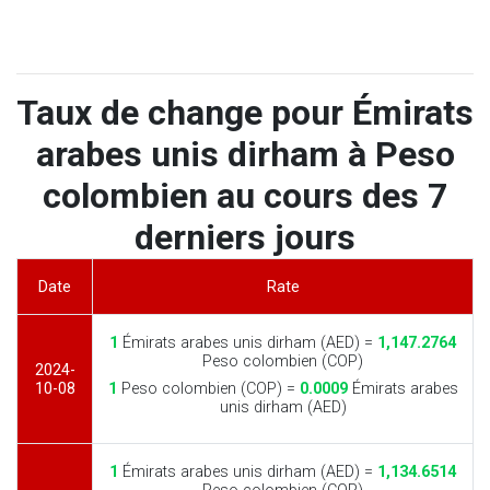
Taux de change pour Émirats
arabes unis dirham à Peso
colombien au cours des 7
derniers jours
Date
Rate
1
Émirats arabes unis dirham (AED) =
1,147.2764
Peso colombien (COP)
2024-
10-08
1
Peso colombien (COP) =
0.0009
Émirats arabes
unis dirham (AED)
1
Émirats arabes unis dirham (AED) =
1,134.6514