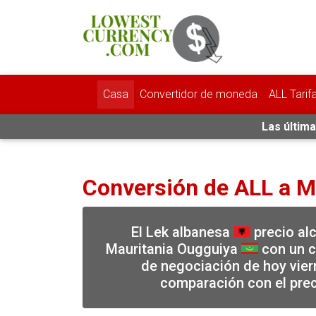
Casa
Convertidor de moneda
ALL Tarif
Las última
Conversión de ALL a 
El Lek albanesa
precio alc
Mauritania Ougguiya
con un c
de negociación de hoy vier
comparación con el prec