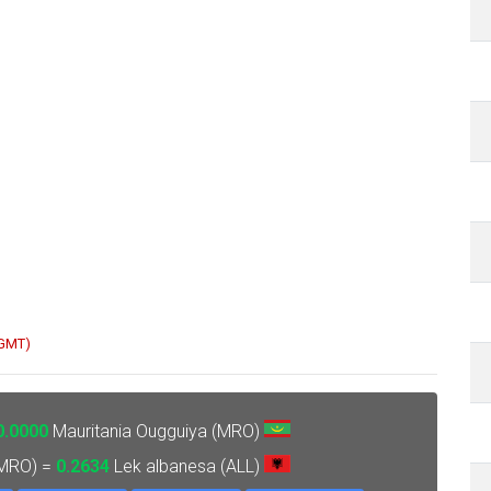
 GMT)
0.0000
Mauritania Ougguiya (MRO)
(MRO) =
0.2634
Lek albanesa (ALL)