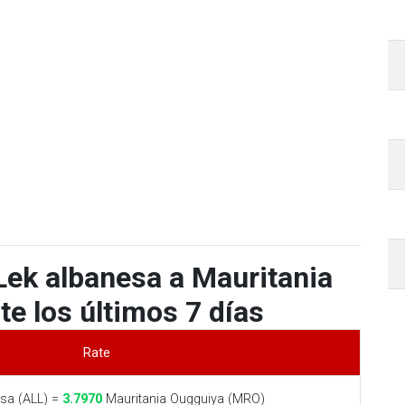
Lek albanesa a Mauritania
e los últimos 7 días
Rate
sa (ALL) =
3.7970
Mauritania Ougguiya (MRO)