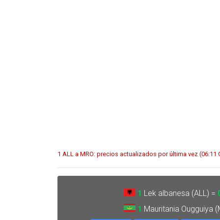
1 ALL a MRO: precios actualizados por última vez (06:11
1
Lek albanesa (ALL) =
1
Mauritania Ougguiya 