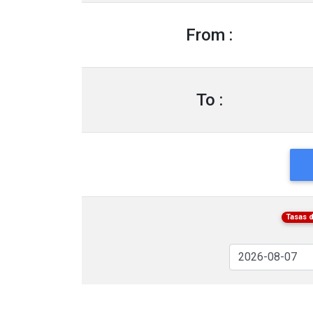
From :
To :
Tasas 