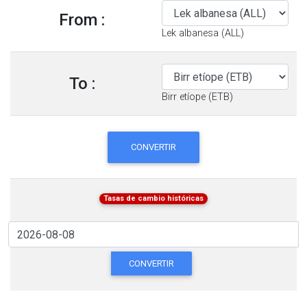
From :
Lek albanesa (ALL)
To :
Birr etíope (ETB)
CONVERTIR
Tasas de cambio históricas
CONVERTIR