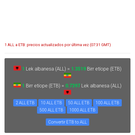
1 ALL a ETB: precios actualizados por última vez (07:31 GMT)
1
Lek albanesa (ALL) =
1.3519
Birr etíope (ETB)
1
Birr etíope (ETB) =
0.7397
Lek albanesa (ALL)
2 ALL ETB
10 ALL ETB
50 ALL ETB
100 ALL ETB
500 ALL ETB
1000 ALL ETB
Convertir ETB to ALL