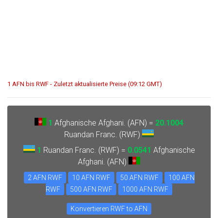
1 AFN bis RWF - Zuletzt aktualisierte Preise (09:12 GMT)
1
Afghanische Afghani. (AFN) =
20.1004
Ruandan Franc. (RWF)
1
Ruandan Franc. (RWF) =
0.0541
Afghanische
Afghani. (AFN)
2 AFN RWF
10 AFN RWF
50 AFN RWF
100 AFN
RWF
500 AFN RWF
1000 AFN RWF
Konvertieren RWF to AFN