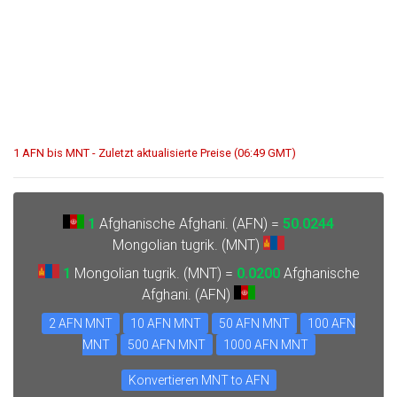
1 AFN bis MNT - Zuletzt aktualisierte Preise (06:49 GMT)
1
Afghanische Afghani. (AFN) =
50.0244
Mongolian tugrik. (MNT)
1
Mongolian tugrik. (MNT) =
0.0200
Afghanische
Afghani. (AFN)
2 AFN MNT
10 AFN MNT
50 AFN MNT
100 AFN
MNT
500 AFN MNT
1000 AFN MNT
Konvertieren MNT to AFN