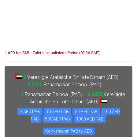
1 AED bis PAB - Zuletzt aktualisierte Preise (03:36 GMT)
1
Vereinigte Arabische Emirate Dirham (AED) =
0.2723
Panamanian Balboa. (PAB)
1
Panamanian Balboa. (PAB) =
3.6650
Vereinigte
Arabische Emirate Dirham (AED)
2 AED PAB
10 AED PAB
50 AED PAB
100 AED
PAB
500 AED PAB
1000 AED PAB
Konvertieren PAB to AED