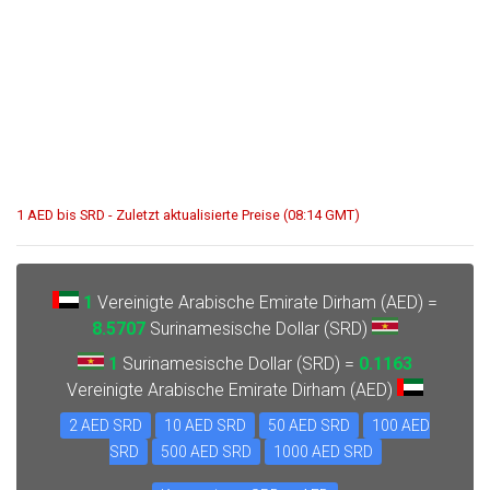
1 AED bis SRD - Zuletzt aktualisierte Preise (08:14 GMT)
1
Vereinigte Arabische Emirate Dirham (AED) =
8.5707
Surinamesische Dollar (SRD)
1
Surinamesische Dollar (SRD) =
0.1163
Vereinigte Arabische Emirate Dirham (AED)
2 AED SRD
10 AED SRD
50 AED SRD
100 AED
SRD
500 AED SRD
1000 AED SRD