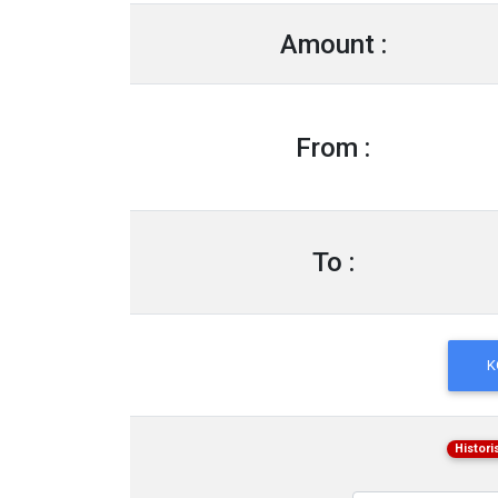
Amount :
From :
To :
K
Histor