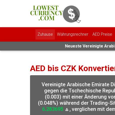
Zuhause
Währungsrechner
AED Preise
Neueste Vereinigte Arabis
AED bis CZK Konvertie
Vereinigte Arabische Emirate 
gegen die Tschechische Repub
(0.003) mit einer Änderung v
(0.048%) während der Trading-Sit
6.283695
🔼, verglichen mit d