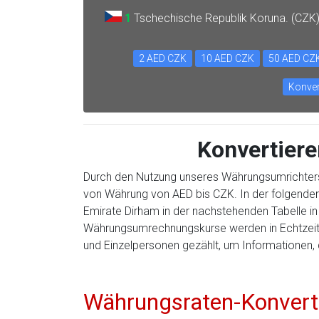
1
Tschechische Republik Koruna. (CZK
2 AED CZK
10 AED CZK
50 AED CZ
Konver
Konvertiere
Durch den Nutzung unseres Währungsumrichter
von Währung von AED bis CZK. In der folgenden
Emirate Dirham in der nachstehenden Tabelle i
Währungsumrechnungskurse werden in Echtzeit a
und Einzelpersonen gezählt, um Informationen, d
Währungsraten-Konvert