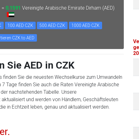
) =
0.1591
Vereinigte Arabische Emirate Dirham (AED)
K
100 AED CZK
500 AED CZK
1000 AED CZK
tieren CZK to AED
Ve
ge
20
n Sie AED in CZK
s finden Sie die neuesten Wechselkurse zum Umwandeln
 7 Tage finden Sie auch die Raten Vereinigte Arabische
n der nachstehenden Tabelle. Unsere
ktualisiert und werden von Händlern, Geschäftsleuten
ie in Echtzeit leben, genau und aktualisiert werden.
er.