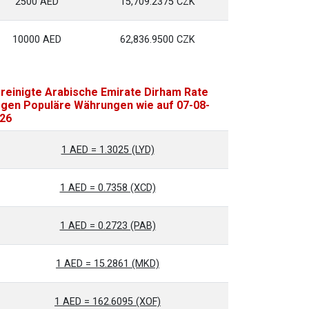
2500 AED
15,709.2375 CZK
10000 AED
62,836.9500 CZK
reinigte Arabische Emirate Dirham Rate
gen Populäre Währungen wie auf 07-08-
26
1 AED = 1.3025 (LYD)
1 AED = 0.7358 (XCD)
1 AED = 0.2723 (PAB)
1 AED = 15.2861 (MKD)
1 AED = 162.6095 (XOF)