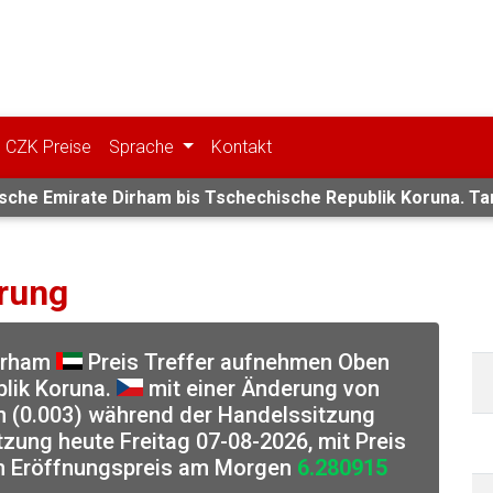
CZK Preise
Sprache
Kontakt
che Emirate Dirham bis Tschechische Republik Koruna. Tarif
rung
Dirham
Preis Treffer aufnehmen Oben
lik Koruna.
mit einer Änderung von
on (0.003) während der Handelssitzung
zung heute Freitag 07-08-2026, mit Preis
em Eröffnungspreis am Morgen
6.280915