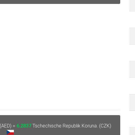
 (AED) =
6.2837
Tschechische Republik Koruna. (CZK)