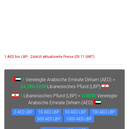
1 AED bis LBP - Zuletzt aktualisierte Preise (03:11 GMT)
1
Vereinigte Arabische Emirate Dirham (AED) =
24,386.5208
Libanesisches Pfund (LBP)
1
Libanesisches Pfund (LBP) =
0.0000
Vereinigte
Arabische Emirate Dirham (AED)
2 AED LBP
10 AED LBP
50 AED LBP
100 AED LBP
500 AED LBP
1000 AED LBP