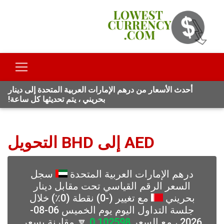
أحدث الأسعار من درهم الإمارات العربية المتحدة إلى دينار
بحريني ، يتم تحديثها كل ساعة!
AED إلى BHD التحويل
درهم الإمارات العربية المتحدة
سجل
السعر الرقم القياسي تحت مقابل دينار
بحريني
مع تغيير (-0) نقطة (0٪) خلال
جلسة التداول اليوم يوم الخميس 06-08-
2026 ، مع السعر
0.102598
🔽 مقارنة بسعر