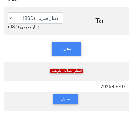
To :
دينار صربي (RSD)
يتحول
أسعار العملات التاريخية
يتحول