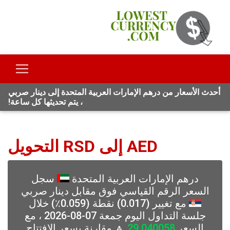
أحدث الأسعار من درهم الإمارات العربية المتحدة إلى دينار صربي
، يتم تحديثها كل ساعة!
AED إلى RSD التحويل
درهم الإمارات العربية المتحدة
سجل
السعر الرقم القياسي فوق مقابل دينار صربي
مع تغيير (0.017) نقطة (0.059٪) خلال
جلسة التداول اليوم جمعة 07-08-2026 ، مع
السعر
29.040058
🔼 مقارنة بسعر الافتتاح