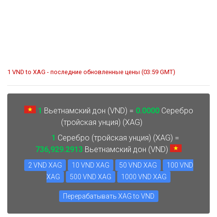
1 VND to XAG - последние обновленные цены (03:59 GMT)
1
Вьетнамский дон (VND) =
0.0000
Серебро
(тройская унция) (XAG)
1
Серебро (тройская унция) (XAG) =
736,929.2913
Вьетнамский дон (VND)
2 VND XAG
10 VND XAG
50 VND XAG
100 VND
XAG
500 VND XAG
1000 VND XAG
Перерабатывать XAG to VND