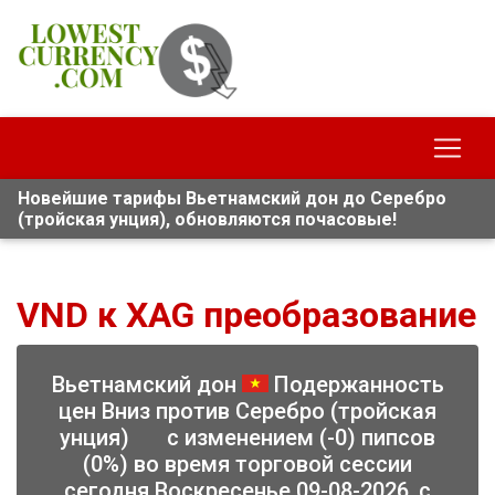
Новейшие тарифы Вьетнамский дон до Серебро
(тройская унция), обновляются почасовые!
VND к XAG преобразование
Вьетнамский дон
Подержанность
цен Вниз против Серебро (тройская
унция)
с изменением (-0) пипсов
(0%) во время торговой сессии
сегодня Воскресенье 09-08-2026, с