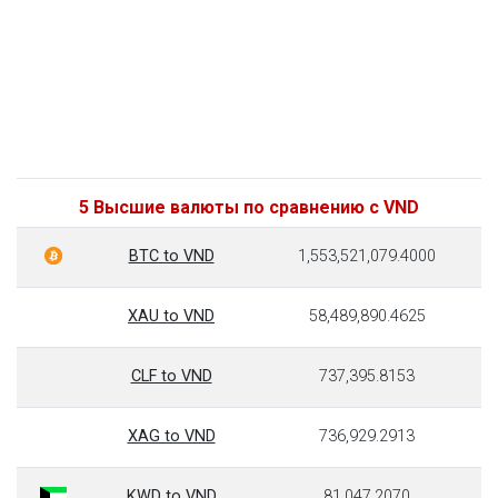
5 Высшие валюты по сравнению с VND
BTC to VND
1,553,521,079.4000
XAU to VND
58,489,890.4625
CLF to VND
737,395.8153
XAG to VND
736,929.2913
KWD to VND
81,047.2070