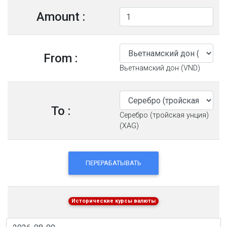
Amount :
From :
Вьетнамский дон (VND)
To :
Серебро (тройская унция)
(XAG)
ПЕРЕРАБАТЫВАТЬ
Исторические курсы валюты