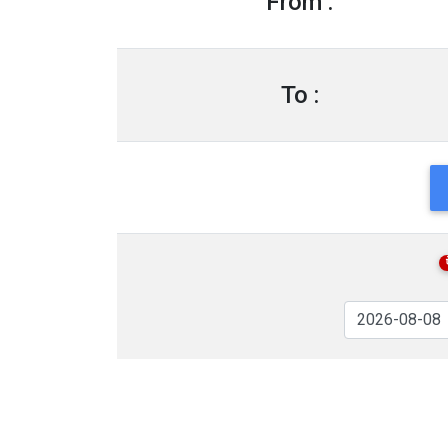
From :
To :