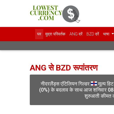
घर
मुद्रा परिवर्तक
ANG दरें
BZD दरें
भाषा
ANG से BZD रूपांतरण
नीदरलैंड्स एंटिलियन गिल्डर
मूल्य हि
(0%) के बदलाव के साथ आज शनिवार 0
शुरुआती कीमत क