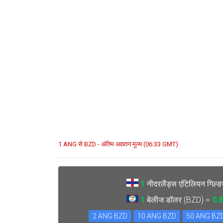
1 ANG से BZD - अंतिम अद्यतन मूल्य (06:33 GMT)
1
नीदरलैंड्स एंटिलियन गिल
1
बेलीज डॉलर (BZD) =
0.
2 ANG BZD
10 ANG BZD
50 ANG BZ