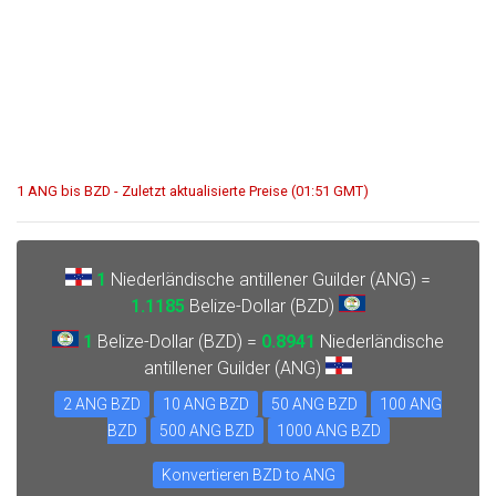
1 ANG bis BZD - Zuletzt aktualisierte Preise (01:51 GMT)
1
Niederländische antillener Guilder (ANG) =
1.1185
Belize-Dollar (BZD)
1
Belize-Dollar (BZD) =
0.8941
Niederländische
antillener Guilder (ANG)
2 ANG BZD
10 ANG BZD
50 ANG BZD
100 ANG
BZD
500 ANG BZD
1000 ANG BZD
Konvertieren BZD to ANG