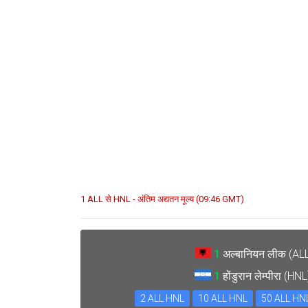
1 ALL से HNL - अंतिम अद्यतन मूल्य (09:46 GMT)
1
अल्बानियन लीक (AL
1
होंडुरान लेम्पीरा (HN
2 ALL HNL
10 ALL HNL
50 ALL HN