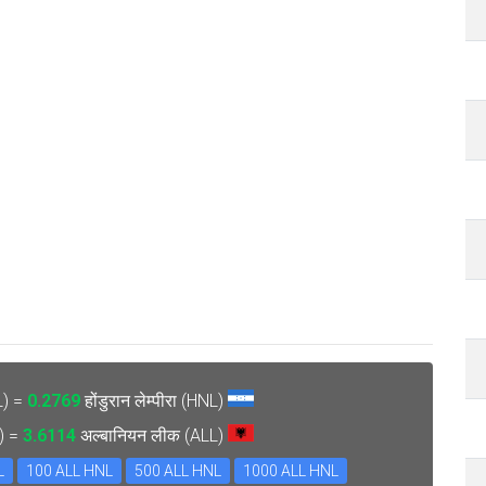
L) =
0.2769
होंडुरान लेम्पीरा (HNL)
L) =
3.6114
अल्बानियन लीक (ALL)
L
100 ALL HNL
500 ALL HNL
1000 ALL HNL