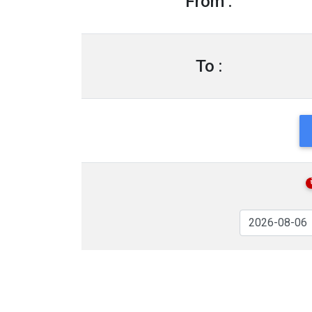
From :
To :