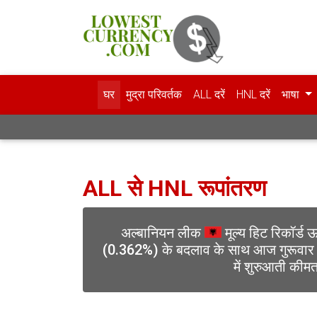
घर
मुद्रा परिवर्तक
ALL दरें
HNL दरें
भाषा
ALL से HNL रूपांतरण
अल्बानियन लीक
मूल्य हिट रिकॉर्ड ऊ
(0.362%) के बदलाव के साथ आज गुरूवा
में शुरुआती कीमत