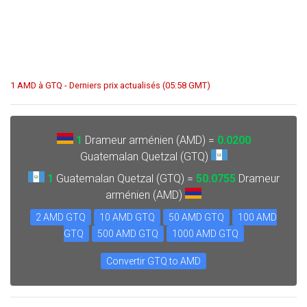
1 AMD à GTQ - Derniers prix actualisés (05:58 GMT)
1
Drameur arménien (AMD) =
0.0200
Guatemalan Quetzal (GTQ)
1
Guatemalan Quetzal (GTQ) =
50.0755
Drameur
arménien (AMD)
2 AMD GTQ
10 AMD GTQ
50 AMD GTQ
100 AMD
GTQ
500 AMD GTQ
1000 AMD GTQ
Convertir GTQ to AMD