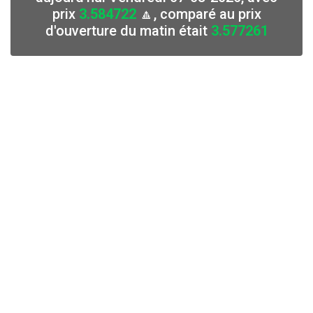
prix
3.584722
🔼, comparé au prix
d'ouverture du matin était
3.577261