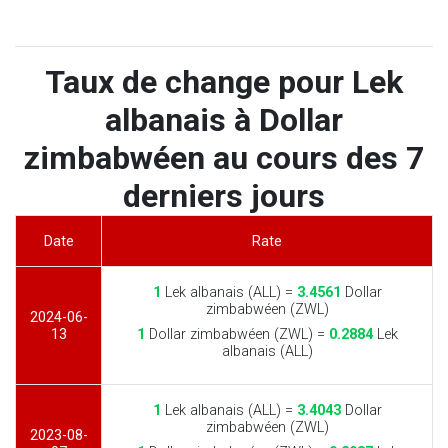
Taux de change pour Lek
albanais à Dollar
zimbabwéen au cours des 7
derniers jours
Date
Rate
1
Lek albanais (ALL) =
3.4561
Dollar
zimbabwéen (ZWL)
2024-06-
13
1
Dollar zimbabwéen (ZWL) =
0.2884
Lek
albanais (ALL)
1
Lek albanais (ALL) =
3.4043
Dollar
zimbabwéen (ZWL)
2023-08-