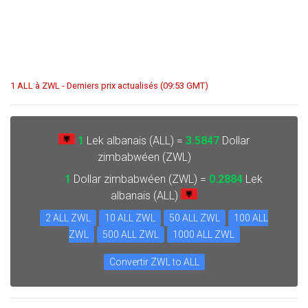
1 ALL à ZWL - Derniers prix actualisés (09:53 GMT)
1
Lek albanais (ALL) =
3.5847
Dollar
zimbabwéen (ZWL)
1
Dollar zimbabwéen (ZWL) =
0.2884
Lek
albanais (ALL)
2 ALL ZWL
10 ALL ZWL
50 ALL ZWL
100 ALL
ZWL
500 ALL ZWL
1000 ALL ZWL
Convertir ZWL to ALL