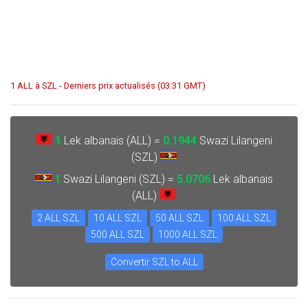
1 ALL à SZL - Derniers prix actualisés (03:31 GMT)
1
Lek albanais (ALL) =
0.1944
Swazi Lilangeni
(SZL)
1
Swazi Lilangeni (SZL) =
5.0706
Lek albanais
(ALL)
2 ALL SZL
10 ALL SZL
50 ALL SZL
100 ALL SZL
500 ALL SZL
1000 ALL SZL
Convertir SZL to ALL