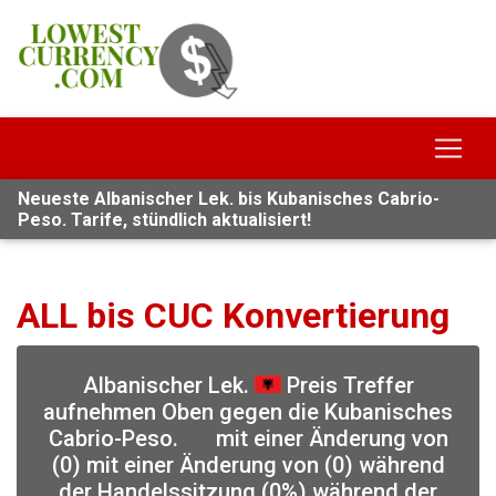
Neueste Albanischer Lek. bis Kubanisches Cabrio-
Peso. Tarife, stündlich aktualisiert!
ALL bis CUC Konvertierung
Albanischer Lek.
Preis Treffer
aufnehmen Oben gegen die Kubanisches
Cabrio-Peso.
mit einer Änderung von
(0) mit einer Änderung von (0) während
der Handelssitzung (0%) während der