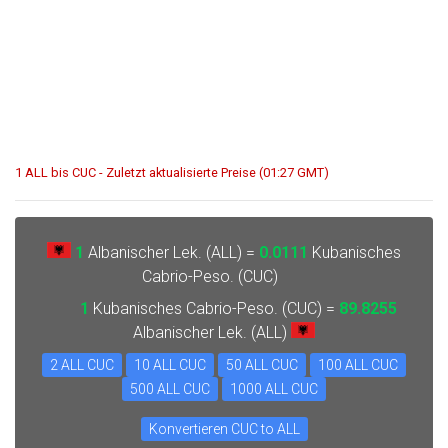
1 ALL bis CUC - Zuletzt aktualisierte Preise (01:27 GMT)
1
Albanischer Lek. (ALL) =
0.0111
Kubanisches
Cabrio-Peso. (CUC)
1
Kubanisches Cabrio-Peso. (CUC) =
89.8255
Albanischer Lek. (ALL)
2 ALL CUC
10 ALL CUC
50 ALL CUC
100 ALL CUC
500 ALL CUC
1000 ALL CUC
Konvertieren CUC to ALL