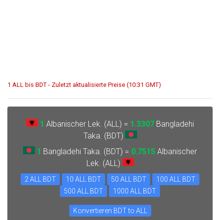
1 ALL bis BDT - Zuletzt aktualisierte Preise (10:31 GMT)
1
Albanischer Lek. (ALL) =
1.3307
Bangladehi
Taka. (BDT)
1
Bangladehi Taka. (BDT) =
0.7515
Albanischer
Lek. (ALL)
2 ALL BDT
10 ALL BDT
50 ALL BDT
100 ALL BDT
500 ALL BDT
1000 ALL BDT
Konvertieren BDT to ALL