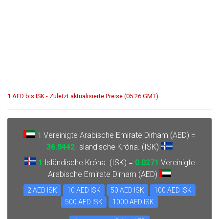
1 AED bis ISK - Zuletzt aktualisierte Preise (05:26 GMT)
1
Vereinigte Arabische Emirate Dirham (AED) =
36.8442
Isländische Króna. (ISK)
1
Isländische Króna. (ISK) =
0.0271
Vereinigte
Arabische Emirate Dirham (AED)
2 AED ISK
10 AED ISK
50 AED ISK
100 AED ISK
500 AED ISK
1000 AED ISK