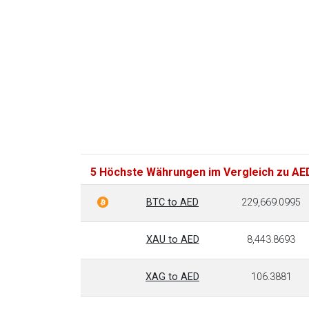
5 Höchste Währungen im Vergleich zu AE
BTC to AED
229,669.0995
XAU to AED
8,443.8693
XAG to AED
106.3881