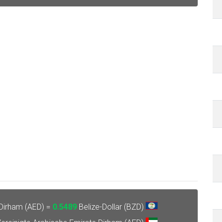
 Dirham (AED) =
0.5489
Belize-Dollar (BZD)