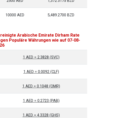
2500 AED
1,372.3175 BZD
10000 AED
5,489.2700 BZD
reinigte Arabische Emirate Dirham Rate
gen Populäre Währungen wie auf 07-08-
26
1 AED = 2.3828 (SVC)
1 AED = 0.0092 (CLF)
1 AED = 0.1048 (OMR)
1 AED = 0.2723 (PAB)
1 AED = 4.3328 (GHS)