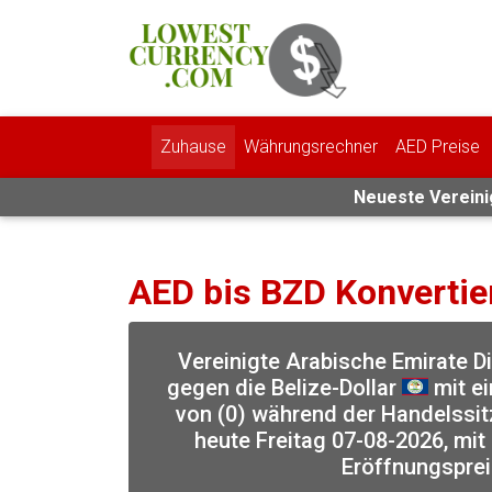
Zuhause
Währungsrechner
AED Preise
Neueste Vereinig
AED bis BZD Konvertie
Vereinigte Arabische Emirate 
gegen die Belize-Dollar
mit ei
von (0) während der Handelssi
heute Freitag 07-08-2026, mit
Eröffnungspre