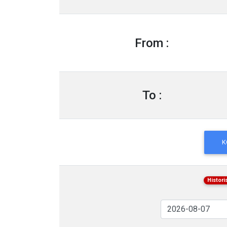
From :
To :
K
Histor