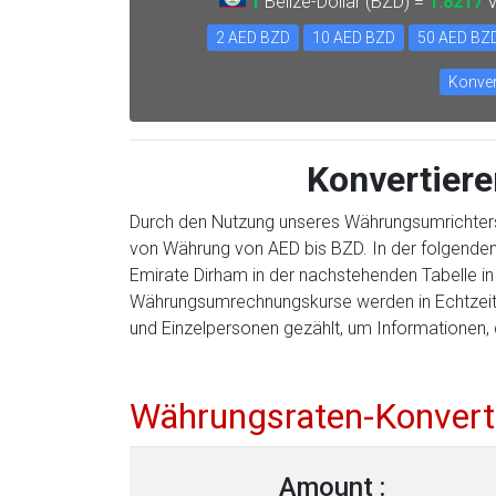
1
Belize-Dollar (BZD) =
1.8217
V
2 AED BZD
10 AED BZD
50 AED BZ
Konver
Konvertiere
Durch den Nutzung unseres Währungsumrichter
von Währung von AED bis BZD. In der folgenden
Emirate Dirham in der nachstehenden Tabelle i
Währungsumrechnungskurse werden in Echtzeit a
und Einzelpersonen gezählt, um Informationen, d
Währungsraten-Konvert
Amount :