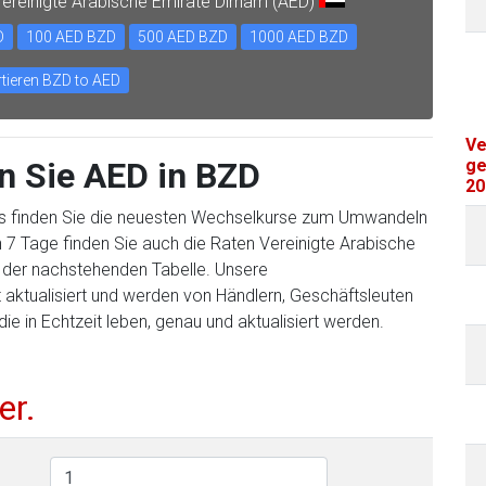
ereinigte Arabische Emirate Dirham (AED)
D
100 AED BZD
500 AED BZD
1000 AED BZD
tieren BZD to AED
Ve
n Sie AED in BZD
ge
20
s finden Sie die neuesten Wechselkurse zum Umwandeln
 7 Tage finden Sie auch die Raten Vereinigte Arabische
n der nachstehenden Tabelle. Unsere
ktualisiert und werden von Händlern, Geschäftsleuten
ie in Echtzeit leben, genau und aktualisiert werden.
er.