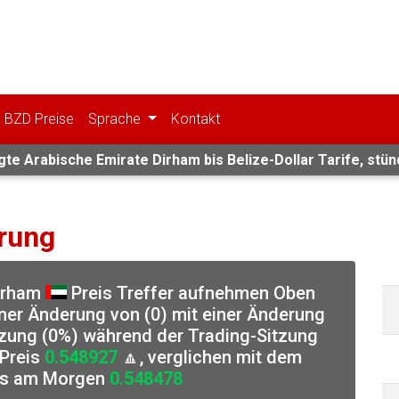
BZD Preise
Sprache
Kontakt
te Arabische Emirate Dirham bis Belize-Dollar Tarife, stündl
rung
Dirham
Preis Treffer aufnehmen Oben
ner Änderung von (0) mit einer Änderung
tzung (0%) während der Trading-Sitzung
 Preis
0.548927
🔼, verglichen mit dem
is am Morgen
0.548478