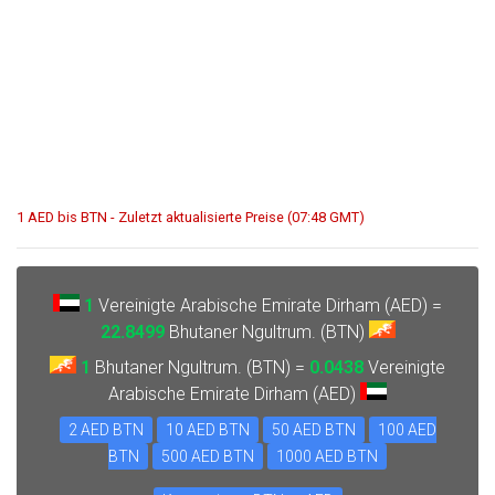
1 AED bis BTN - Zuletzt aktualisierte Preise (07:48 GMT)
1
Vereinigte Arabische Emirate Dirham (AED) =
22.8499
Bhutaner Ngultrum. (BTN)
1
Bhutaner Ngultrum. (BTN) =
0.0438
Vereinigte
Arabische Emirate Dirham (AED)
2 AED BTN
10 AED BTN
50 AED BTN
100 AED
BTN
500 AED BTN
1000 AED BTN