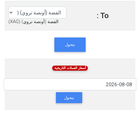
To :
الفضة (أونصة تروي) (XAG)
يتحول
أسعار العملات التاريخية
يتحول