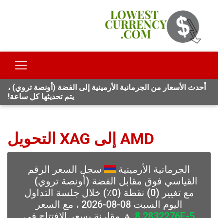
أحدث الأسعار من الجرمانية الأرمينية إلى الفضة (أونصة تروي) ،
يتم تحديثها كل ساعة!
AMD إلى XAG التحويل
الجرمانية الأرمينية
سجل السعر الرقم
القياسي فوق مقابل الفضة (أونصة تروي)
مع تغيير (0) نقطة (0٪) خلال جلسة التداول
اليوم السبت 08-08-2026 ، مع السعر
8.2832276E-5
🔼 مقارنة بسعر الافتتاح في