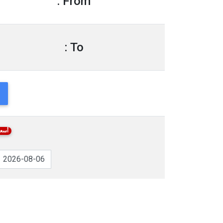
From :
To :
أسعا