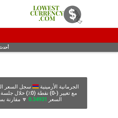
أحدث ا
الجرمانية الأرمينية
سجل السعر الرق
السعر
0.34931
🔽 مقارنة بسع