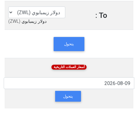
To :
دولار زيمبابوي (ZWL)
يتحول
أسعار العملات التاريخية
يتحول