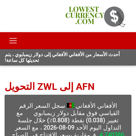
أحدث الأسعار من الأفغاني الأفغاني إلى دولار زيمبابوي ، يتم
تحديثها كل ساعة!
AFN إلى ZWL التحويل
الأفغاني الأفغاني
سجل السعر الرقم
القياسي فوق مقابل دولار زيمبابوي
مع
تغيير (0.038) نقطة (0.808٪) خلال جلسة
التداول اليوم الأحد 09-08-2026 ، مع السعر
4.740386
🔼 مقارنة بسعر الافتتاح في الصباح