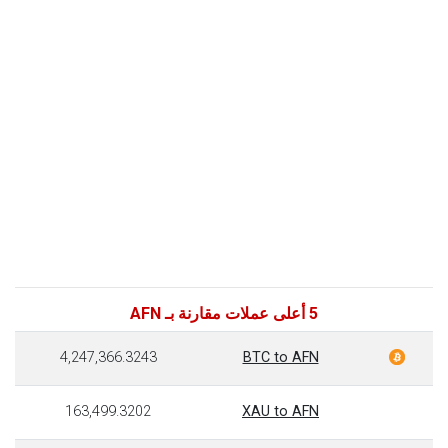
5 أعلى عملات مقارنة بـ AFN
4,247,366.3243
BTC to AFN
163,499.3202
XAU to AFN