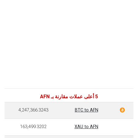
5 أعلى عملات مقارنة بـ AFN
4,247,366.3243
BTC to AFN
163,499.3202
XAU to AFN