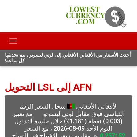
أحدث الأسعار من الأفغاني الأفغاني إلى لوتي ليسوتو ، يتم تحديثها
كل ساعة!
AFN إلى LSL التحويل
الأفغاني الأفغاني
سجل السعر الرقم
القياسي فوق مقابل لوتي ليسوتو
مع تغيير
(0.003) نقطة (1.181٪) خلال جلسة التداول
اليوم الأحد 09-08-2026 ، مع السعر
0.257152
🔼 مقارنة بسعر الافتتاح في الصباح