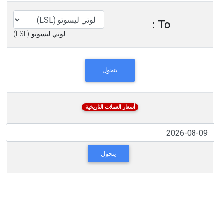
To :
لوتي ليسوتو (LSL)
يتحول
أسعار العملات التاريخية
يتحول