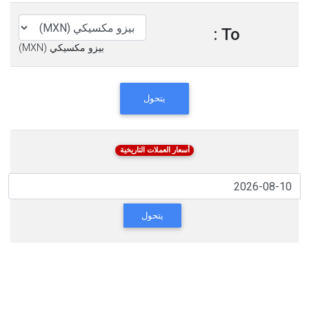
To :
بيزو مكسيكي (MXN)
يتحول
أسعار العملات التاريخية
يتحول