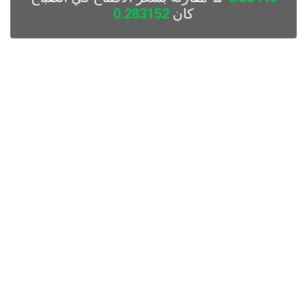
كان
0.283152