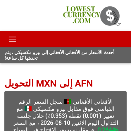
أحدث الأسعار من الأفغاني الأفغاني إلى بيزو مكسيكي ، يتم
تحديثها كل ساعة!
AFN إلى MXN التحويل
الأفغاني الأفغاني
سجل السعر الرقم
القياسي فوق مقابل بيزو مكسيكي
مع
تغيير (0.001) نقطة (0.353٪) خلال جلسة
التداول اليوم الاثنين 10-08-2026 ، مع السعر
0.28446
🔼 مقارنة بسعر الافتتاح في الصباح