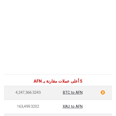
5 أعلى عملات مقارنة بـ AFN
4,247,366.3243
BTC to AFN
163,499.3202
XAU to AFN