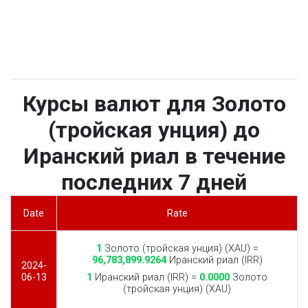
Курсы валют для Золото
(тройская унция) до
Иранский риал в течение
последних 7 дней
Date
Rate
1
Золото (тройская унция) (XAU) =
96,783,899.9264
Иранский риал (IRR)
2024-
06-13
1
Иранский риал (IRR) =
0.0000
Золото
(тройская унция) (XAU)