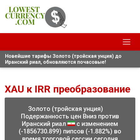
Новейшие тарифы Золото (тройская унция) до
Иранский риал, обновляются почасовые!
XAU к IRR преобразование
Золото (тройская унция)
Подержанность цен Вниз против
Иранский риал
с изменением
(-1856730.899) пипсов (-1.882%) во
время торговой сессии сегодня