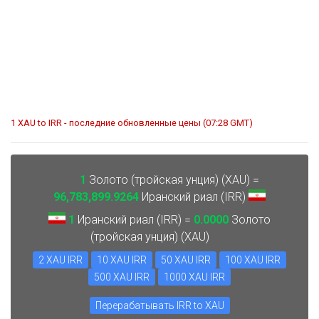
1 XAU to IRR - последние обновленные цены (07:28 GMT)
1
Золото (тройская унция) (XAU) =
96,783,899.9264
Иранский риал (IRR)
1
Иранский риал (IRR) =
0.0000
Золото
(тройская унция) (XAU)
2 XAU IRR
10 XAU IRR
50 XAU IRR
100 XAU IRR
500 XAU IRR
1000 XAU IRR
Перерабатывать IRR to XAU