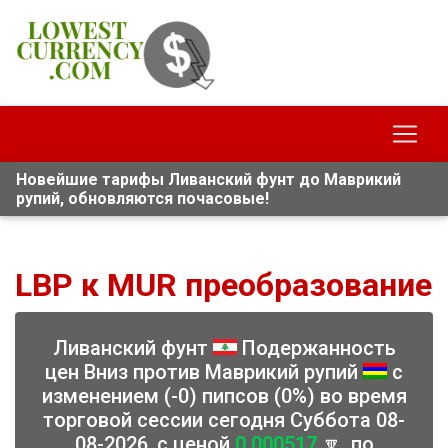
Новейшие тарифы Ливанский фунт до Маврикий
рупий, обновляются почасовые!
LBP к MUR преобразование
Ливанский фунт
Подержанность
цен Вниз против Маврикий рупий
с
изменением (-0) пипсов (0%) во время
торговой сессии сегодня Суббота 08-
08-2026, с ценой
0.000517
🔽, по