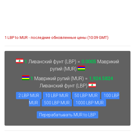
1 LBP to MUR - последние обновленные цены (10:09 GMT)
1
Ливанский фунт (LBP) =
0.0005
Маврикий
рупий (MUR)
1
Маврикий рупий (MUR) =
1,924.5824
Ливанский фунт (LBP)
2 LBP MUR
10 LBP MUR
50 LBP MUR
100 LBP
MUR
500 LBP MUR
1000 LBP MUR
Перерабатывать MUR to LBP