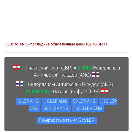
1 LBP to ANG - последние обновленные цены (02:45 GMT)
1
Ливанский фунт (LBP) =
0.0000
Нидерланды
Антильский Гульдер (ANG)
1
Нидерланды Антильский Гульдер (ANG) =
49,689.2067
Ливанский фунт (LBP)
2 LBP ANG
10 LBP ANG
50 LBP ANG
100 LBP
ANG
500 LBP ANG
1000 LBP ANG
Перерабатывать ANG to LBP