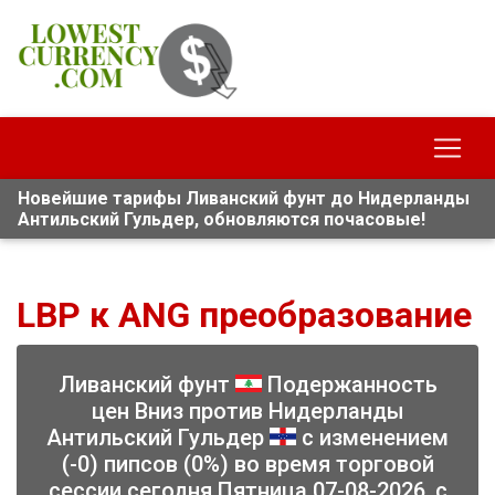
Новейшие тарифы Ливанский фунт до Нидерланды
Антильский Гульдер, обновляются почасовые!
LBP к ANG преобразование
Ливанский фунт
Подержанность
цен Вниз против Нидерланды
Антильский Гульдер
с изменением
(-0) пипсов (0%) во время торговой
сессии сегодня Пятница 07-08-2026, с