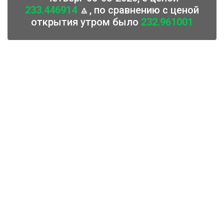
233.446914
🔼, по сравнению с ценой
открытия утром было
232.961001