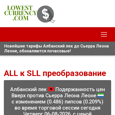
Новейшие тарифы Албанский лек до Сьерра Леона
Леоне, обновляются почасовые!
ALL к SLL преобразование
Албанский лек
Подержанность цен
Вверх против Сьерра Леона Леоне
с изменением (0.486) пипсов (0.209%)
во время торговой сессии сегодня
Четверг 06-08-2026, с ценой