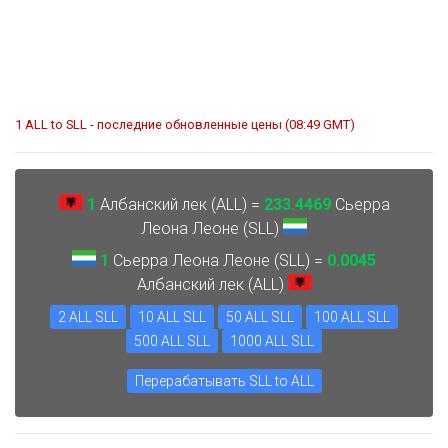
1 ALL to SLL - последние обновленные цены (08:49 GMT)
1
Албанский лек (ALL) =
233.4469
Сьерра
Леона Леоне (SLL)
1
Сьерра Леона Леоне (SLL) =
0.0045
Албанский лек (ALL)
2 ALL SLL
10 ALL SLL
50 ALL SLL
100 ALL SLL
500 ALL SLL
1000 ALL SLL
Перерабатывать SLL to ALL